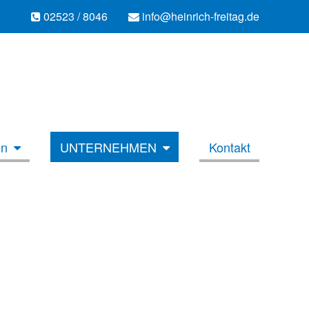
02523 / 8046
info@heinrich-freitag.de
en
UNTERNEHMEN
Kontakt