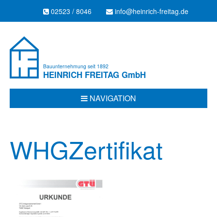
02523 / 8046
info@heinrich-freitag.de
Bauunternehmung seit 1892
HEINRICH FREITAG
GmbH
NAVIGATION
WHGZertifikat